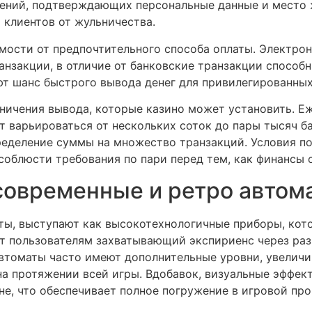
рений, подтверждающих персональные данные и место 
 клиентов от жульничества.
ости от предпочтительного способа оплаты. Электронн
ранзакции, в отличие от банковские транзакции способн
т шанс быстрого вывода денег для привилегированных
аничения вывода, которые казино может установить. Е
 варьироваться от нескольких соток до пары тысяч ба
деление суммы на множество транзакций. Условия по
соблюсти требования по пари перед тем, как финансы 
современные и ретро автом
ы, выступают как высокотехнологичные приборы, кото
т пользователям захватывающий экспириенс через ра
втоматы часто имеют дополнительные уровни, увелич
а протяжении всей игры. Вдобавок, визуальные эффек
е, что обеспечивает полное погружение в игровой про