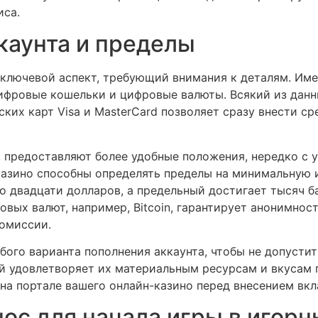
иса.
каунта и пределы
 ключевой аспект, требующий внимания к деталям. Им
 цифровые кошельки и цифровые валюты. Всякий из дан
ких карт Visa и MasterCard позволяет сразу внести ср
ler, предоставляют более удобные положения, нередко 
 казино способны определять пределы на минимальную 
о двадцати долларов, а предельный достигает тысяч б
овых валют, например, Bitcoin, гарантирует анонимнос
омиссии.
ого варианта пополнения аккаунта, чтобы не допусти
й удовлетворяет их материальным ресурсам и вкусам 
а портале вашего онлайн-казино перед внесением вкл
ос для начала игры в игор