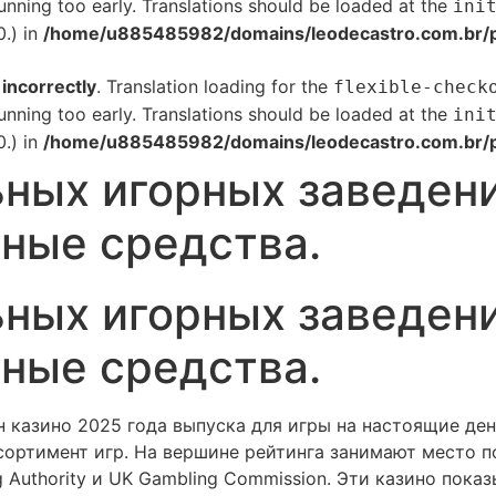
unning too early. Translations should be loaded at the
ini
0.) in
/home/u885485982/domains/leodecastro.com.br/pu
d
incorrectly
. Translation loading for the
flexible-check
unning too early. Translations should be loaded at the
ini
0.) in
/home/u885485982/domains/leodecastro.com.br/pu
ных игорных заведен
нные средства.
ных игорных заведен
нные средства.
 казино 2025 года выпуска для игры на настоящие ден
ссортимент игр. На вершине рейтинга занимают место п
g Authority и UK Gambling Commission. Эти казино пок