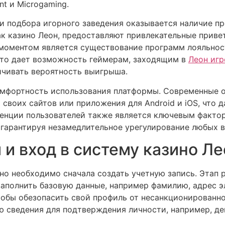
nt и Microgaming.
и подбора игорного заведения оказывается наличие п
ак казино Леон, предоставляют привлекательные приве
 моментом является существование программ лояльнос
то дает возможность геймерам, заходящим в
Леон иг
ичивать вероятность выигрыша.
омфортность использования платформы. Современные 
воих сайтов или приложения для Android и iOS, что д
тенции пользователей также является ключевым фактор
 гарантируя незамедлительное урегулирование любых в
и вход в систему казино Ле
ино необходимо сначала создать учетную запись. Этап 
заполнить базовую данные, например фамилию, адрес э
чтобы обезопасить свой профиль от несанкционированн
ю сведения для подтверждения личности, например, де