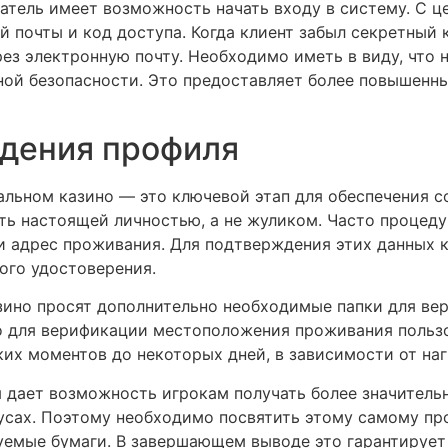
атель имеет возможность начать входу в систему. С ц
 почты и код доступа. Когда клиент забыл секретный к
рез электронную почту. Необходимо иметь в виду, что
ой безопасности. Это предоставляет более повышенны
дения профиля
альном казино — это ключевой этап для обеспечения с
ть настоящей личностью, а не жуликом. Часто процедур
 и адрес проживания. Для подтверждения этих данных 
кого удостоверения.
зино просят дополнительно необходимые папки для вер
но для верификации местоположения проживания польз
их моментов до некоторых дней, в зависимости от наг
 дает возможность игрокам получать более значительн
усах. Поэтому необходимо посвятить этому самому пр
уемые бумаги. В завершающем выводе это гарантирует 