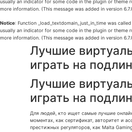
usually an indicator for some code in the plugin or theme r
more information. (This message was added in version 6.7.
Notice
: Function _load_textdomain_just_in_time was calle
usually an indicator for some code in the plugin or theme r
more information. (This message was added in version 6.7.
Skip
Лучшие виртуаль
to
content
играть на подли
Лучшие виртуаль
играть на подли
Для людей, кто ищет самые лучшие онлайн
моментах, как сертификат, авторитет и а
престижных регуляторов, как Malta Gamin