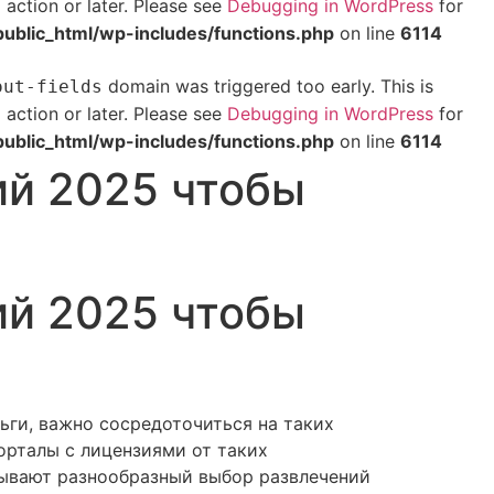
action or later. Please see
Debugging in WordPress
for
t
blic_html/wp-includes/functions.php
on line
6114
domain was triggered too early. This is
out-fields
action or later. Please see
Debugging in WordPress
for
t
blic_html/wp-includes/functions.php
on line
6114
ий 2025 чтобы
ий 2025 чтобы
ьги, важно сосредоточиться на таких
орталы с лицензиями от таких
азывают разнообразный выбор развлечений