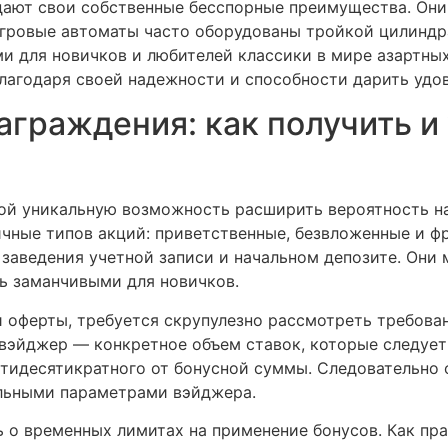
дают свои собственные бесспорные преимущества. Они
игровые автоматы часто оборудованы тройкой цилинд
и для новичков и любителей классики в мире азартных
агодаря своей надежности и способности дарить удов
аграждения: как получить и
ой уникальную возможность расширить вероятность н
ичные типов акций: приветственные, безвложенные и ф
заведения учетной записи и начальном депозите. Они
нь заманчивыми для новичков.
 оферты, требуется скрупулезно рассмотреть требова
вэйджер — конкретное объем ставок, которые следует
ятидесятикратного от бонусной суммы. Следовательно
ельными параметрами вэйджера.
ть о временных лимитах на применение бонусов. Как пр