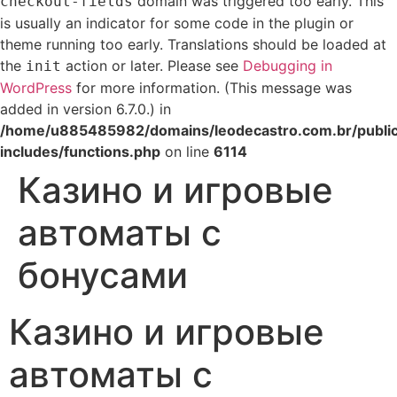
domain was triggered too early. This
checkout-fields
is usually an indicator for some code in the plugin or
theme running too early. Translations should be loaded at
the
action or later. Please see
Debugging in
init
WordPress
for more information. (This message was
added in version 6.7.0.) in
/home/u885485982/domains/leodecastro.com.br/publi
includes/functions.php
on line
6114
Skip
Казино и игровые
to
content
автоматы с
бонусами
Казино и игровые
автоматы с