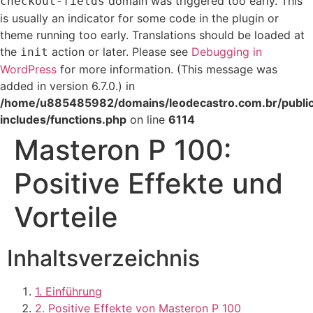
domain was triggered too early. This
checkout-fields
is usually an indicator for some code in the plugin or
theme running too early. Translations should be loaded at
the
action or later. Please see
Debugging in
init
WordPress
for more information. (This message was
added in version 6.7.0.) in
/home/u885485982/domains/leodecastro.com.br/publi
includes/functions.php
on line
6114
Skip
Masteron P 100:
to
content
Positive Effekte und
Vorteile
Inhaltsverzeichnis
1. Einführung
2. Positive Effekte von Masteron P 100