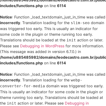
/home/u885485982/domains/leodecastro.com.br/publi
includes/functions.php
on line
6114
Notice
: Function _load_textdomain_just_in_time was called
incorrectly
. Translation loading for the
domain
slim-seo
was triggered too early. This is usually an indicator for
some code in the plugin or theme running too early.
Translations should be loaded at the
action or later.
init
Please see
Debugging in WordPress
for more information.
(This message was added in version 6.7.0.) in
/home/u885485982/domains/leodecastro.com.br/publi
includes/functions.php
on line
6114
Notice
: Function _load_textdomain_just_in_time was called
incorrectly
. Translation loading for the
webp-
domain was triggered too early.
converter-for-media
This is usually an indicator for some code in the plugin or
theme running too early. Translations should be loaded at
the
action or later. Please see
Debugging in
init